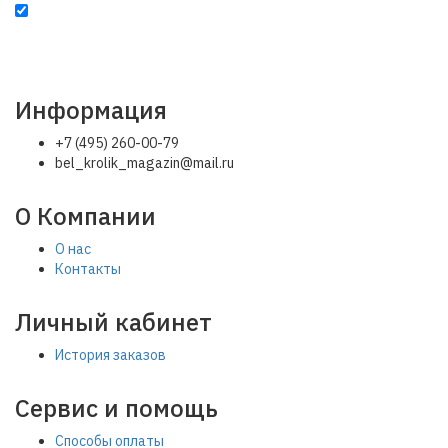
Настоящим подтверждаю, что я ознакомлен с
политикой
конфиденциальности
и условиями
оферты
и даю согласие на
обработку моих персональных данных
Информация
+7 (495) 260-00-79
bel_krolik_magazin@mail.ru
О Компании
О нас
Контакты
Личный кабинет
История заказов
Сервис и помощь
Способы оплаты