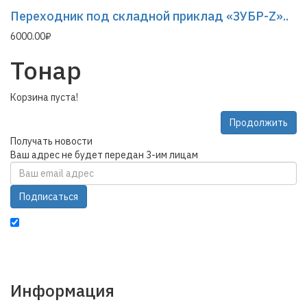
Переходник под складной приклад «ЗУБР-Z»..
6000.00₽
Тонар
Корзина пуста!
Продолжить
Получать новости
Ваш адрес не будет передан 3-им лицам
Подписаться
Настоящим подтверждаю, что я ознакомлен с
политикой
конфиденциальности
и условиями
оферты
и даю согласие на
обработку моих персональных данных
Информация