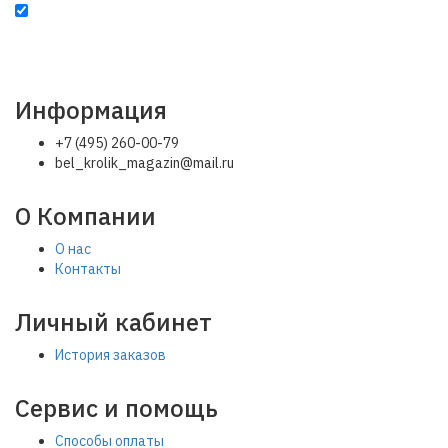
Настоящим подтверждаю, что я ознакомлен с
политикой
конфиденциальности
и условиями
оферты
и даю согласие на
обработку моих персональных данных
Информация
+7 (495) 260-00-79
bel_krolik_magazin@mail.ru
О Компании
О нас
Контакты
Личный кабинет
История заказов
Сервис и помощь
Способы оплаты