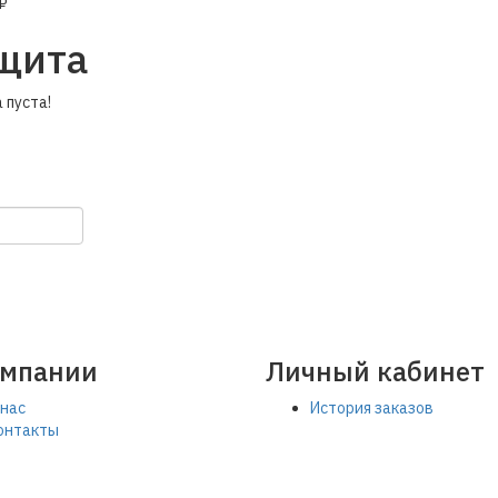
₽
щита
 пуста!
литикой конфиденциальности
и условиями
оферты
и даю согласие
омпании
Личный кабинет
 нас
История заказов
онтакты