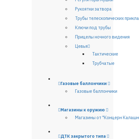
Рукоятки затвора
Трубы телескопических прикл
Ключи под трубы
Прицелы ночного видения
Цевья
Тактические
Трубчатые
Газовые баллончики
Газовые баллончики
Магазины к оружию
Магазины от "Концерн Калашн
ДТК закрытого типа