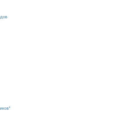
адов
иков"