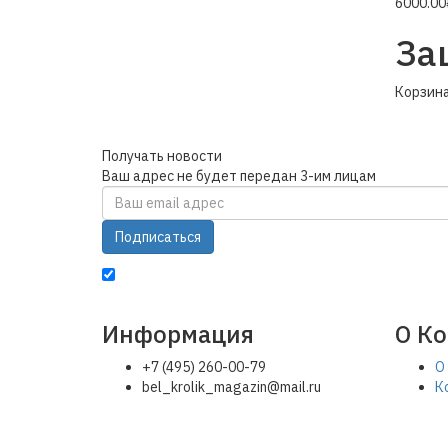
6000.00
За
Корзина
Получать новости
Ваш адрес не будет передан 3-им лицам
Подписаться
Настоящим подтверждаю, что я ознакомлен с
по
Информация
О К
+7 (495) 260-00-79
О
bel_krolik_magazin@mail.ru
К